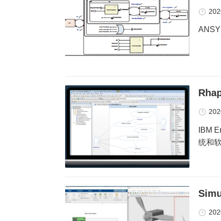
202
ANSY
Rha
202
IBM 
统和
Sim
202