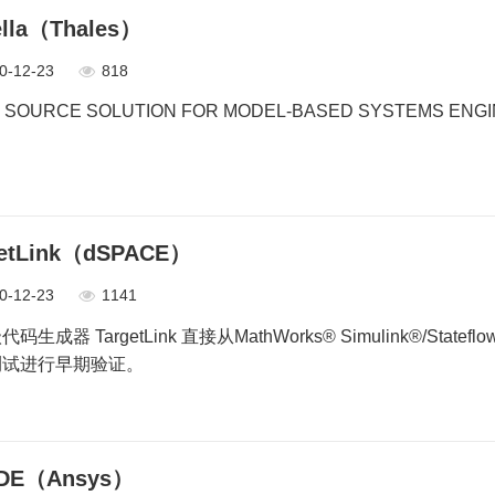
ella（Thales）
0-12-23
818
 SOURCE SOLUTION FOR MODEL-BASED SYSTEMS ENG
getLink（dSPACE）
0-12-23
1141
码生成器 TargetLink 直接从MathWorks® Simulink®/St
测试进行早期验证。
DE（Ansys）