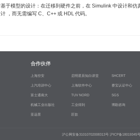
基于模型的设计：在迁移到硬件之前，在 Simulink 中设计
计 ，而无需编写 C、C++ 或 HDL 代码。
合作伙伴
上海控安
启明星辰知白讲堂
SHCERT
上汽培训中心
上海软件中心
赛宝认证中心
富士通南大
TUV NORD
SGS
机械工业出版社
工业得到
博勘咨询
亚远景
匠歆
沪公网安备31010702008313号
沪ICP备18019345号