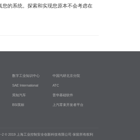
和仿真您的系统。探索和实现您原本不会考虑在
数字工业知识中心
中国汽研北京分院
SAE International
ATC
焉知汽车
普华基础软件
BSI英标
上汽零束开发者平台
-2
© 2019 上海工业控制安全创新科技有限公司 保留所有权利