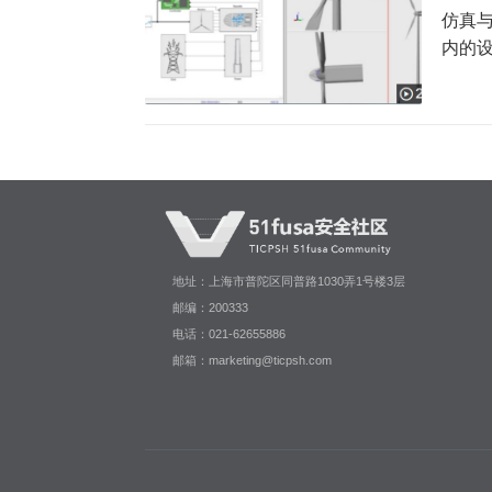
仿真与
内的设
地址：上海市普陀区同普路1030弄1号楼3层
邮编：200333
电话：021-62655886
邮箱：marketing@ticpsh.com