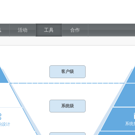
讯
活动
工具
合作
客户级
系统级
系统
构设计