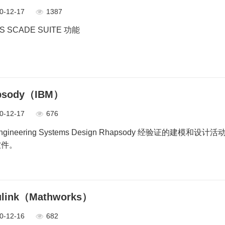
0-12-17
1387
S SCADE SUITE 功能
psody（IBM）
0-12-17
676
Engineering Systems Design Rhapsody 经验证
软件。
ulink（Mathworks）
0-12-16
682