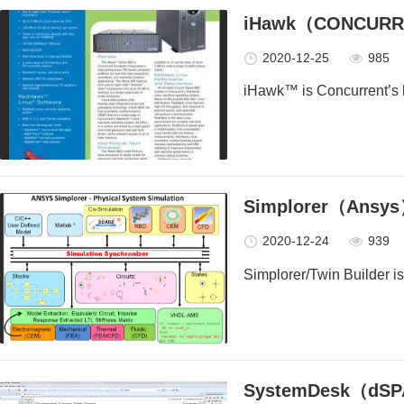
iHawk（CONCUR
2020-12-25
985
iHawk™ is Concurrent’s hi
Simplorer（Ansy
2020-12-24
939
Simplorer/Twin Builder is 
SystemDesk（dS