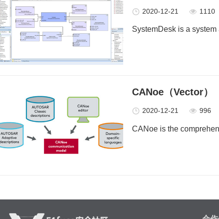
2020-12-21
1110
SystemDesk is a system ar
CANoe（Vector）
2020-12-21
996
CANoe is the comprehensi
合作