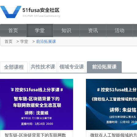
首页
学堂
知识
资讯
活动
首页
>
学堂
>
前沿拓展课
共性技术课
领域专业课
前沿拓展课
全部课程
智车链-区块链背景下的车联网数
微软在人工智能领域的