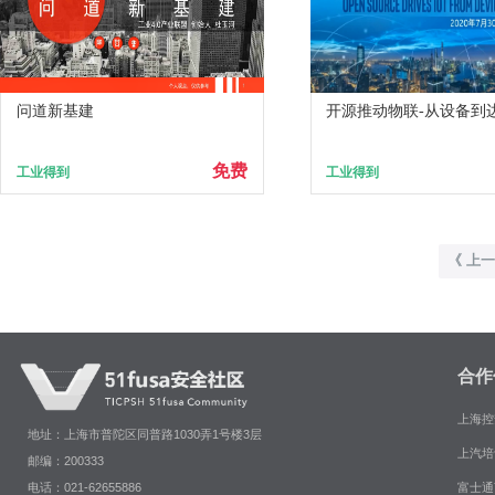
问道新基建
开源推动物联-从设备到
免费
工业得到
工业得到
《 上
合作
上海控
地址：上海市普陀区同普路1030弄1号楼3层
上汽培
邮编：200333
富士通
电话：021-62655886