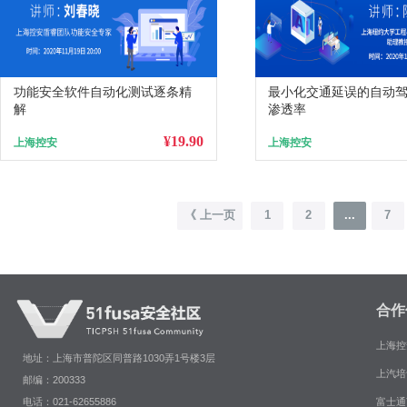
功能安全软件自动化测试逐条精
最小化交通延误的自动
解
渗透率
¥19.90
上海控安
上海控安
《 上一页
1
2
...
7
合作
上海控
地址：上海市普陀区同普路1030弄1号楼3层
上汽培
邮编：200333
富士通
电话：021-62655886