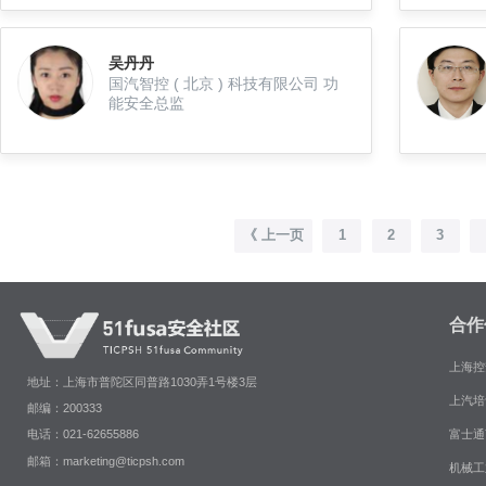
吴丹丹
国汽智控 ( 北京 ) 科技有限公司 功
能安全总监
《 上一页
1
2
3
合作
上海控
地址：上海市普陀区同普路1030弄1号楼3层
上汽培
邮编：200333
富士通
电话：021-62655886
邮箱：marketing@ticpsh.com
机械工