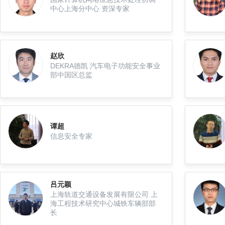
中心上海分中心 资深专家
赵欣
DEKRA德凯 汽车电子功能安全事业
部中国区总监
谭超
信息安全专家
吕元颖
上海轨道交通设备发展有限公司 上
海工程技术研究中心城铁车辆部部
长