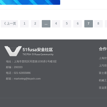
《 上一页
1
2
...
4
5
6
7
8
合作
上海控
地址：上海市普陀区同普路1030弄1号楼3层
上汽培
邮编：200333
富士通
电话：021-62655886
邮箱：marketing@ticpsh.com
机械工
亚远景