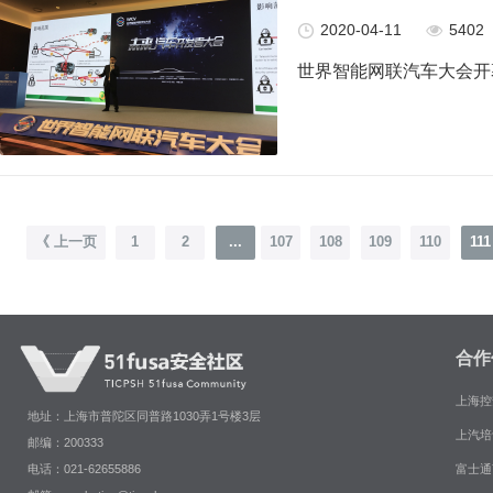
2020-04-11
5402
世界智能网联汽车大会开
《 上一页
1
2
...
107
108
109
110
111
合作
上海控
地址：上海市普陀区同普路1030弄1号楼3层
上汽培
邮编：200333
富士通
电话：021-62655886