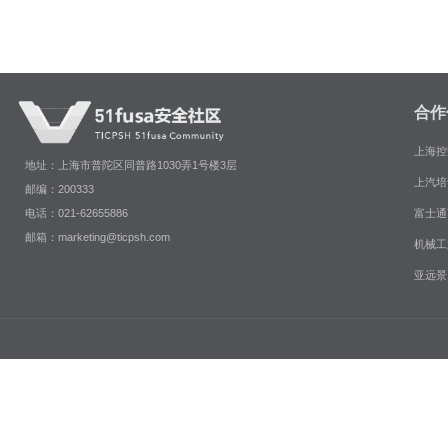
合作
上海控
地址：上海市普陀区同普路1030弄1号楼3层
上汽培
邮编：200333
富士通
电话：021-62655886
邮箱：marketing@ticpsh.com
机械工
亚远景