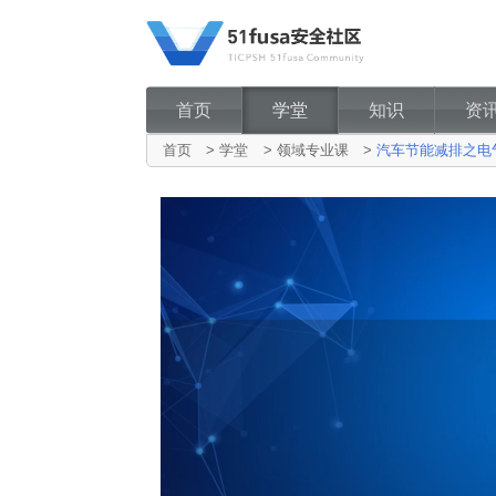
首页
学堂
知识
资
首页
>
学堂
>
领域专业课
>
汽车节能减排之电