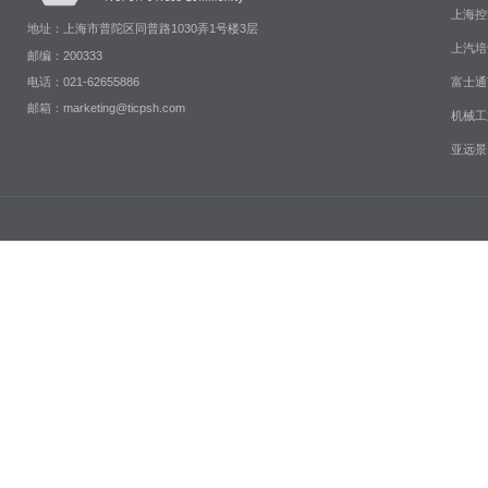
上海控
地址：上海市普陀区同普路1030弄1号楼3层
上汽培
邮编：200333
富士通
电话：021-62655886
邮箱：marketing@ticpsh.com
机械工
亚远景